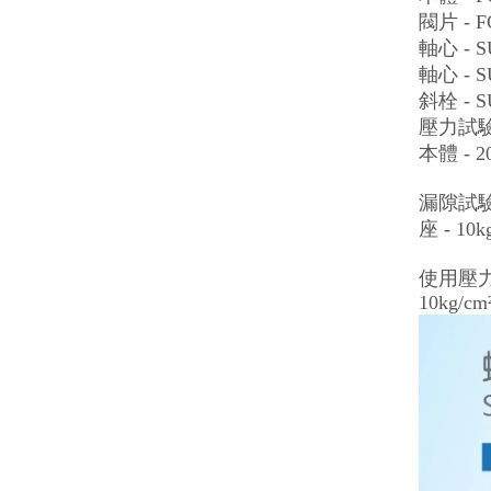
閥片 -
軸心 - S
軸心 - S
斜栓 - 
壓力試
本體 - 20
漏隙試
座 - 10k
使用壓
10kg/cm² 