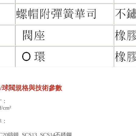
/球閥規格與技術參數
寸：
f/cm²
準：
FC20鑄鐵, SCS13, SCS14不銹鋼。