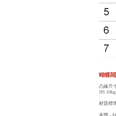
蝴蝶閥
凸緣尺
JIS 10kg
材質標
本體 - 