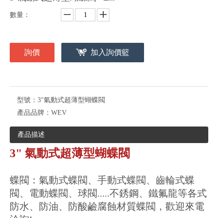
數量：
詢價
加入詢價籃
型號：
3"氣動式超薄型蝴蝶閥
產品品牌：
WEV
產品描述
3" 氣動式超薄型蝴蝶閥
蝶閥：氣動式蝶閥、手動式蝶閥、齒輪式蝶
閥、電動蝶閥、球閥.....不銹鋼、鐵氟龍等各式
防水、防油、防酸鹼腐蝕材質蝶閥，歡迎來電