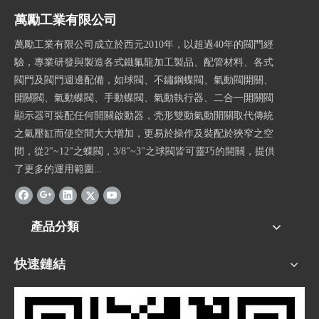
萬勵工業有限公司
萬勵工業有限公司成立於西元2010年，以超過40年的閥門經
驗，專業研發與製造各式鐵氟龍加工製品、配管材料、各式
閥門及閥門週邊配備，如球閥、不鏽鋼蝶閥、氣動閥開關、
開關閥、氣動蝶閥、手動蝶閥、氣動執行器、二合一開關閥
顯示器可裝配任何開關啟動器，壳形雙動氣動開關取代傳統
之氣壓缸而使空間大大增加，更易於操作及裝配於狹窄之空
間，從2"~12"之蝶閥，3/8"~3"之球閥皆可靈巧的開關，提供
了更多的運用範圍...
產品分類
快速鏈結