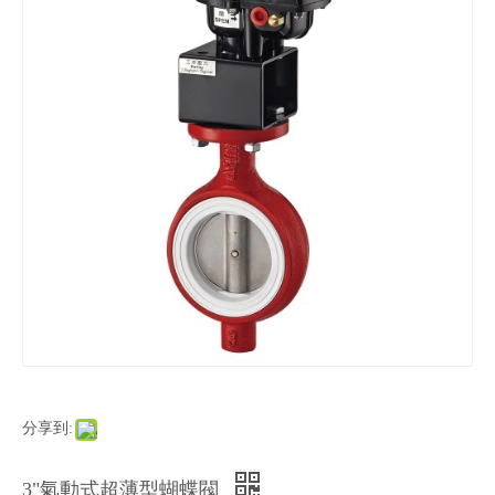
分享到:
3"氣動式超薄型蝴蝶閥