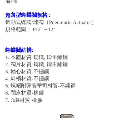
洽詢
!
超薄型蝴蝶閥規格 :
氣動式蝶閥/球閥（Pneumatic Actuator）
規格範圍： Ø 2"～12"
蝴蝶閥結構:
1. 本體材質-鑄鐵, 鑄不鏽鋼
2. 閥片
材質-鑄鐵, 鑄不鏽鋼
3. 軸心材質-不鏽鋼
4. 斜梢材質-不鏽鋼
5. 螺帽附彈簧華司材質-不鏽鋼
6. 閥座材質-橡膠
7. O環材質
-橡膠