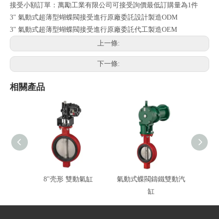
接受小額訂單：萬勵工業有限公司可接受詢價最低訂購量為1件
3" 氣動式超薄型蝴蝶閥接受進行原廠委託設計製造ODM
3" 氣動式超薄型蝴蝶閥接受進行原廠委託代工製造OEM
上一條:
下一條:
相關產品
8"壳形 雙動氣缸
氣動式蝶閥鑄鐵雙動汽
4"氣
缸