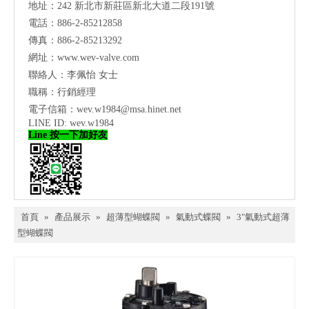
地址：
242 新北市新莊區新北大道二段191號
電話：886-2-85212858
傳真：886-2-85213292
網址：
www.wev-valve.com
聯絡人：李佩怡 女士
職稱：行銷經理
電子信箱：
wev.w1984@msa.hinet.net
LINE ID: wev.w1984
Line 按一下加好友
首頁
»
產品展示
»
超薄型蝴蝶閥
»
氣動式蝶閥
»
3"氣動式超薄
型蝴蝶閥