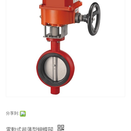
分享到:
電動式超薄型蝴蝶閥