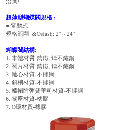
洽詢
!
超薄型蝴蝶閥規格 :
● 電動式
規格範圍 &Oslash; 2"～
24"
蝴蝶閥結構:
1. 本體材質-鑄鐵, 鑄不鏽鋼
2. 閥片
材質-鑄鐵, 鑄不鏽鋼
3. 軸心材質-不鏽鋼
4. 斜梢材質-不鏽鋼
5. 螺帽附彈簧華司材質-不鏽鋼
6. 閥座材質-橡膠
7. O環材質
-橡膠