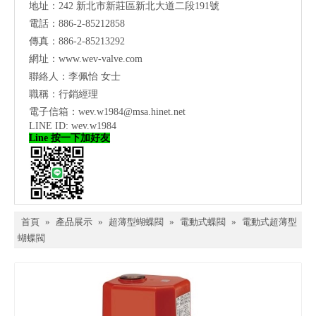
地址：
242 新北市新莊區新北大道二段191號
電話：886-2-85212858
傳真：886-2-85213292
網址：
www.wev-valve.com
聯絡人：李佩怡 女士
職稱：行銷經理
電子信箱：
wev.w1984@msa.hinet.net
LINE ID: wev.w1984
Line 按一下加好友
首頁
»
產品展示
»
超薄型蝴蝶閥
»
電動式蝶閥
»
電動式超薄型
蝴蝶閥