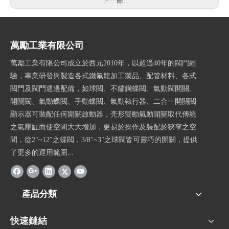
下一條:
萬勵工業有限公司
萬勵工業有限公司成立於西元2010年，以超過40年的閥門經
驗，專業研發與製造各式鐵氟龍加工製品、配管材料、各式
閥門及閥門週邊配備，如球閥、不鏽鋼蝶閥、氣動閥開關、
開關閥、氣動蝶閥、手動蝶閥、氣動執行器、二合一開關閥
顯示器可裝配任何開關啟動器，壳形雙動氣動開關取代傳統
之氣壓缸而使空間大大增加，更易於操作及裝配於狹窄之空
間，從2"~12"之蝶閥，3/8"~3"之球閥皆可靈巧的開關，提供
了更多的運用範圍...
產品分類
快速鏈結